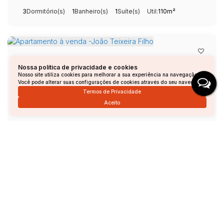
3
Dormitório(s)
1
Banheiro(s)
1
Suíte(s)
Útil:
110m²
Nossa política de privacidade e cookies
Nosso site utiliza cookies para melhorar a sua experiência na navegação.
Você pode alterar suas configurações de cookies através do seu navegador.
Termos de Privacidade
Aceito
Apartamento à venda -João Teixeira Filho
João Teixeira Filho, Andradas, Minas Gerais, Brasil
R$
420.000
2
Dormitório(s)
2
Banheiro(s)
1
Sala(s)
1
Vaga(s)
Útil:
98m²