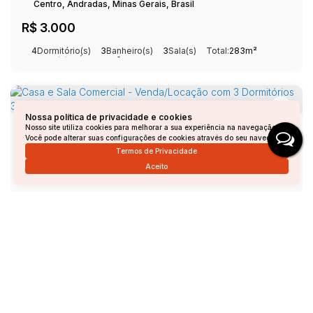
Centro, Andradas, Minas Gerais, Brasil
R$
3.000
4
Dormitório(s)
3
Banheiro(s)
3
Sala(s)
Total:
283m²
3
Vaga(s)
Útil:
273m²
Nossa política de privacidade e cookies
Nosso site utiliza cookies para melhorar a sua experiência na navegação.
Você pode alterar suas configurações de cookies através do seu navegador.
Termos de Privacidade
Aceito
Casa e Sala Comercial - Venda/Locação com 3 Dormitórios 325 M² - Jardim Rio Branco - Andradas/Mg
Jardim Rio Branco, Andradas, Minas Gerais, Brasil
R$
800.000