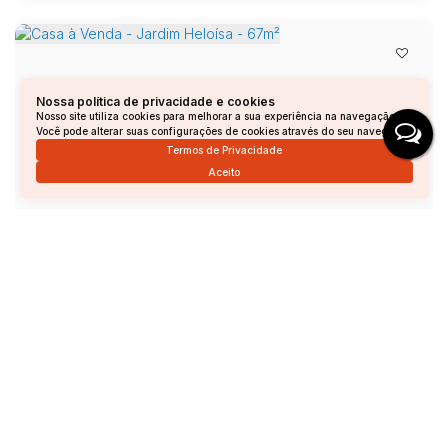
Nossa política de privacidade e cookies
Nosso site utiliza cookies para melhorar a sua experiência na navegação.
Você pode alterar suas configurações de cookies através do seu navegador.
Termos de Privacidade
Aceito
Casa à Venda - Jardim Heloísa - 67m²
Jardim Heloisa, Andradas, Minas Gerais, Brasil
R$
336.000
2
Dormitório(s)
1
Banheiro(s)
1
Sala(s)
1
Vaga(s)
Útil:
67m²
Terreno:
160m²