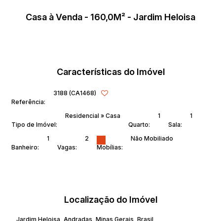
Casa à Venda - 160,0M² - Jardim Heloisa
Características do Imóvel
3188
(CA1468)
Referência:
Residencial
»
Casa
1
1
Tipo de Imóvel:
Quarto:
Sala:
1
2
Não Mobiliado
Banheiro:
Vagas:
Mobílias:
Localização do Imóvel
Jardim Heloisa
,
Andradas
,
Minas Gerais
,
Brasil