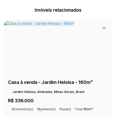
Imóveis relacionados
Casa à venda - Jardim Heloisa - 160m²
Jardim Heloisa, Andradas, Minas Gerais, Brasil
R$
336.000
2
Dormitório(s)
1
Banheiro(s)
1
Sala(s)
Total:
160m²
1
Vaga(s)
Útil:
67m²