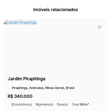
Imóveis relacionados
Jardim Pirapitinga
Pirapitinga, Andradas, Minas Gerais, Brasil
R$
340.000
2
Dormitório(s)
1
Banheiro(s)
1
Sala(s)
Total:
180m²
1
Vaga(s)
Útil:
80m²