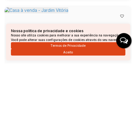
Nossa política de privacidade e cookies
Nosso site utiliza cookies para melhorar a sua experiência na navegação.
Você pode alterar suas configurações de cookies através do seu navegador.
Termos de Privacidade
Aceito
Casa à venda - Jardim Vitória
Jardim Vitória, Andradas, Minas Gerais, Brasil
R$
350.000
3
Dormitório(s)
2
Banheiro(s)
1
Sala(s)
2
Suíte(s)
Total:
269m²
2
Vaga(s)
Útil:
97m²