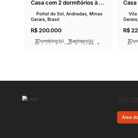
Casa com 2 dormitórios à venda, 60 m² por R$ 200.000,00 - Portal Do Sol - Andradas/MG
Portal do Sol, Andradas, Minas
Vila
Gerais, Brasil
Gerais,
R$
200.000
R$
22
2
Dormitório(s)
1
Banheiro(s)
2
Dor
1
Sala(s)
Total:
70m²
Útil:
60m²
1
Sala
Útil:
4
Atend
Área do