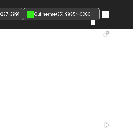
9237-3991
Guilherme
(35) 98854-0080