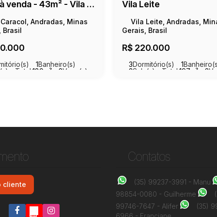
Casa à venda - 43m² - Vila Caracol
Vila Leite
 Caracol, Andradas, Minas
Vila Leite, Andradas, Min
 Brasil
Gerais, Brasil
0.000
R$
220.000
mitório(s)
1
Banheiro(s)
3
Dormitório(s)
1
Banheiro(
(s)
Total:
180m²
2
Vaga(s)
2
Sala(s)
Total:
197m²
3
Va
3m²
Útil:
59m²
imento
Contatos
(35) 99237-3991 - Manu
 cliente
98854-0080 - Guilherme
99746-7647 - Alifer
(35) 
6966 - Franciane