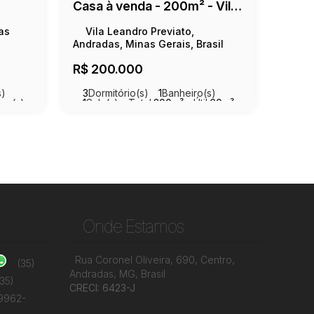
Casa à venda - 200m² - Vila Leandro Previato
as
Vila Leandro Previato,
Andradas, Minas Gerais, Brasil
R$
200.000
s)
3
Dormitório(s)
1
Banheiro(s)
ga(s)
1
Sala(s)
Total:
200m²
Útil:
60m²
Onde Estamos
Rua Coronel Oliveira
,
690
,
Centro
,
(35)
Andradas
,
MG
,
Brasil
(35)
CRECI: 6423-J
99962-