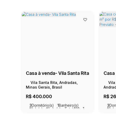
Casa à venda- Vila Santa Rita
Vila Santa Rita, Andradas,
Vila
Minas Gerais, Brasil
Andrad
R$
400.000
R$
26
3
Dormitório(s)
1
Banheiro(s)
3
Dor
1
Sala(s)
1
Suíte(s)
Total:
168m²
1
Sala
1
Vaga(s)
Útil:
123m²
Útil:
1