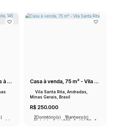
Casa com 2 dormitórios à venda, 145 m² - Clube UVA - Andradas/MG
Casa à venda, 75 m² - Vila Santa Rita
nas
Vila Santa Rita, Andradas,
Minas Gerais, Brasil
R$
250.000
s)
2
Dormitório(s)
1
Banheiro(s)
ga(s)
1
Sala(s)
Total:
360m²
Útil:
76m²