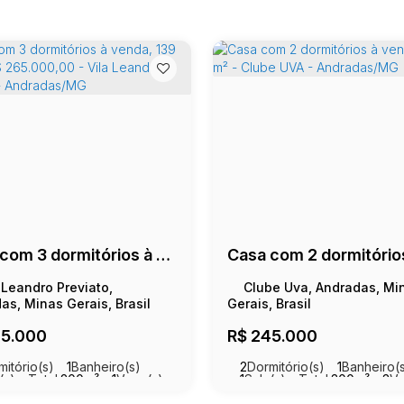
Casa com 3 dormitórios à venda, 139 m² por R$ 265.000,00 - Vila Leandro Previato - Andradas/MG
 Leandro Previato,
Clube Uva, Andradas, Mi
as, Minas Gerais, Brasil
Gerais, Brasil
5.000
R$
245.000
mitório(s)
1
Banheiro(s)
2
Dormitório(s)
1
Banheiro(
(s)
Total:
200m²
1
Vaga(s)
1
Sala(s)
Total:
300m²
3
Va
39m²
Útil:
145m²