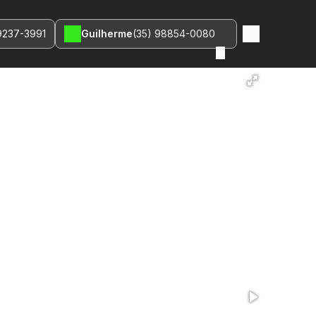
9237-3991
Guilherme
(35) 98854-0080