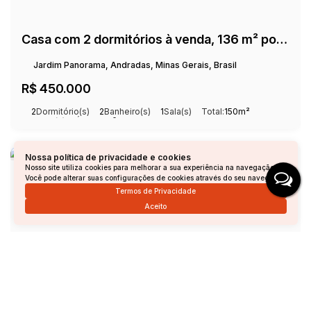
Casa com 2 dormitórios à venda, 136 m² por R$ 450.000,00 - Jardim Panorama - Andradas/MG
Jardim Panorama, Andradas, Minas Gerais, Brasil
R$
450.000
2
Dormitório(s)
2
Banheiro(s)
1
Sala(s)
Total:
150m²
1
Vaga(s)
Útil:
136m²
Nossa política de privacidade e cookies
Nosso site utiliza cookies para melhorar a sua experiência na navegação.
Você pode alterar suas configurações de cookies através do seu navegador.
Termos de Privacidade
Aceito
Casa à Venda - Jardim Panorama - 160M²