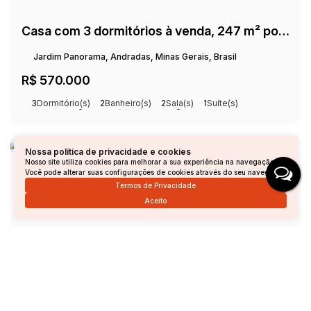
Casa com 3 dormitórios à venda, 247 m² por R$ 570.000,00 - Jardim Panorama - Andradas/MG
Jardim Panorama, Andradas, Minas Gerais, Brasil
R$
570.000
3
Dormitório(s)
2
Banheiro(s)
2
Sala(s)
1
Suíte(s)
Total:
308m²
3
Vaga(s)
Útil:
247m²
Nossa política de privacidade e cookies
Nosso site utiliza cookies para melhorar a sua experiência na navegação.
Você pode alterar suas configurações de cookies através do seu navegador.
Termos de Privacidade
Aceito
Casa à venda - Vila Muterle - 59 m²