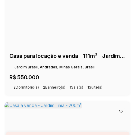
Casa para locação e venda - 111m² - Jardim Brasil
Jardim Brasil, Andradas, Minas Gerais, Brasil
R$
550.000
2
Dormitório(s)
2
Banheiro(s)
1
Sala(s)
1
Suíte(s)
Total:
200m²
2
Vaga(s)
Útil:
111m²