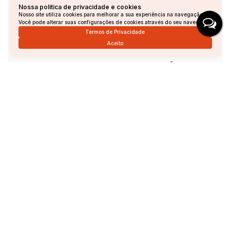
Nossa política de privacidade e cookies
Nosso site utiliza cookies para melhorar a sua experiência na navegação.
Você pode alterar suas configurações de cookies através do seu navegador.
Termos de Privacidade
Aceito
Casa à venda - Jardim Lima - 200m²
Jardim Lima, Andradas, Minas Gerais, Brasil
R$
850.000
3
Dormitório(s)
2
Banheiro(s)
1
Sala(s)
1
Suíte(s)
4
Vaga(s)
Útil:
160m²
Terreno:
200m²