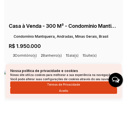
Casa à Venda - 300 M² - Condominio Mantiqueira
Condomínio Mantiqueira, Andradas, Minas Gerais, Brasil
R$
1.950.000
3
Dormitório(s)
2
Banheiro(s)
1
Sala(s)
1
Suíte(s)
Total:
2764m²
3
Vaga(s)
Útil:
300m²
Nossa política de privacidade e cookies
Nosso site utiliza cookies para melhorar a sua experiência na navegação.
Você pode alterar suas configurações de cookies através do seu navegador.
Termos de Privacidade
Aceito