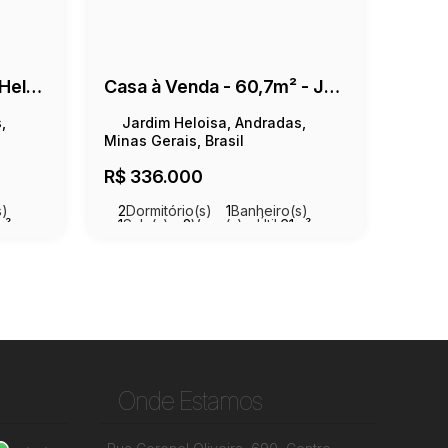
Casa à Venda - Jardim Heloisa - 160m²
Casa à Venda - 60,7m² - Jardim Heloisa
,
Jardim Heloisa, Andradas,
Minas Gerais, Brasil
R$
336.000
s)
2
Dormitório(s)
1
Banheiro(s)
m²
1
Sala(s)
2
Vaga(s)
Útil:
61m²
Terreno:
160m²
Onde Estamos