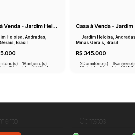
Casa à Venda - Jardim Heloisa - 160m²
im Heloisa, Andradas,
Jardim Heloisa, Andradas
Gerais, Brasil
Minas Gerais, Brasil
5.000
R$
345.000
mitório(s)
1
Banheiro(s)
2
Dormitório(s)
1
Banheiro(
(s)
1
Vaga(s)
Útil:
59m²
1
Sala(s)
1
Vaga(s)
Útil:
59
eno:
160m²
Terreno:
160m²
imento
Contatos