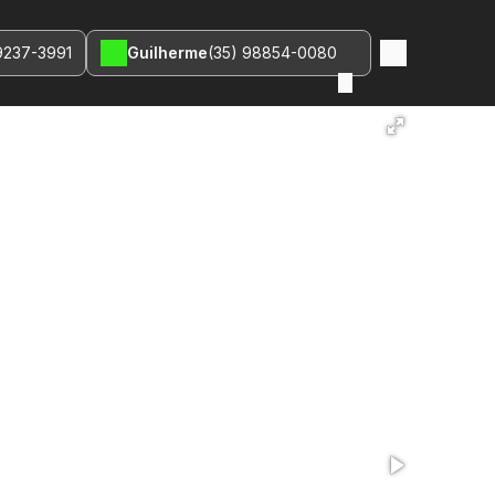
9237-3991
Guilherme
(35) 98854-0080