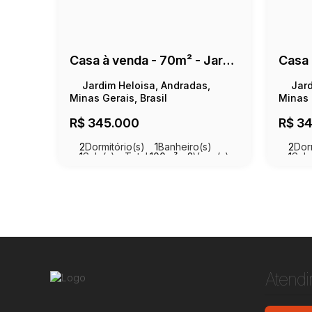
Casa à venda - 70m² - Jardim Heloísa
Jardim Heloisa, Andradas,
Jard
Minas Gerais, Brasil
Minas 
R$
345.000
R$
34
2
Dormitório(s)
1
Banheiro(s)
2
Dor
1
Sala(s)
Total:
100m²
2
Vaga(s)
1
Sala
Útil:
70m²
Terr
Atend