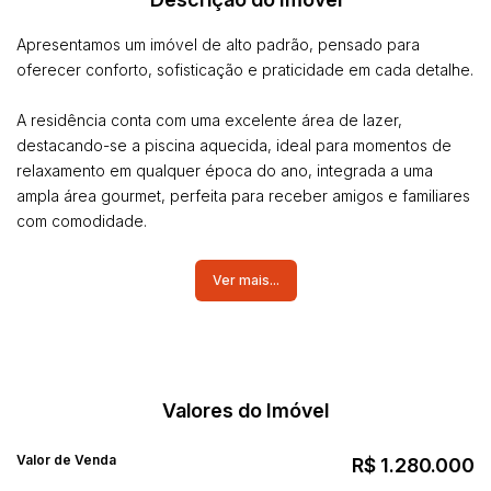
Apresentamos um imóvel de alto padrão, pensado para
oferecer conforto, sofisticação e praticidade em cada detalhe.
A residência conta com uma excelente área de lazer,
destacando-se a piscina aquecida, ideal para momentos de
relaxamento em qualquer época do ano, integrada a uma
ampla área gourmet, perfeita para receber amigos e familiares
com comodidade.
Internamente, o imóvel dispõe de ambientes amplos e bem
Ver mais...
distribuídos, todos equipados com ar-condicionado,
garantindo conforto térmico em todos os cômodos. São duas
suítes espaçosas, ambas com closet, proporcionando
privacidade e organização.
Valores do Imóvel
A cozinha é totalmente planejada, assim como outros
ambientes da casa, oferecendo funcionalidade,
Valor de Venda
R$
1.280.000
aproveitamento inteligente de espaço e um acabamento