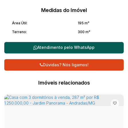
moderno e elegante.
Um imóvel completo, ideal para quem busca qualidade de
Medidas do Imóvel
vida, conforto e um toque de sofisticação.
Área Útil:
195 m²
Terreno:
300 m²
Atendimento pelo
WhatsApp
Dúvidas? Nós ligamos!
Imóveis relacionados