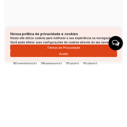
Casa com 3 dormitórios à venda, 287 m² por R$ 1.250.000,00 - Jardim Panorama - Andradas/MG
Nossa política de privacidade e cookies
Nosso site utiliza cookies para melhorar a sua experiência na navegação.
Você pode alterar suas configurações de cookies através do seu navegador.
Jardim Panorama, Andradas, Minas Gerais, Brasil
Termos de Privacidade
R$
1.250.000
Aceito
3
Dormitório(s)
2
Banheiro(s)
2
Sala(s)
1
Suíte(s)
Total:
300m²
3
Vaga(s)
Útil:
288m²