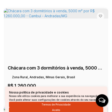
Chácara com 3 dormitórios à venda, 5000 m² por R$ 1.260.000,00 - Cambuí - Andradas/MG
Zona Rural, Andradas, Minas Gerais, Brasil
R$
1.260.000
Nossa política de privacidade e cookies
3
Dormitório(s)
2
Sala(s)
Total:
5000m²
6
Vaga(s)
Nosso site utiliza cookies para melhorar a sua experiência na navegação.
Útil:
190m²
Você pode alterar suas configurações de cookies através do seu navegador.
Termos de Privacidade
Aceito