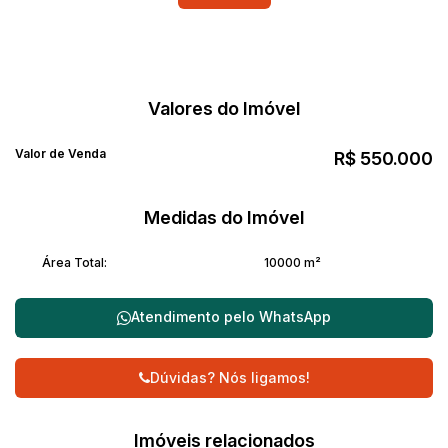
conta com um poço artesiano.Além disso, há uma casa para
caseiro, com sala, cozinha, copa, 2 dormitórios, banheiro e
lavanderia, oferecendo maior conforto e privacidade para
todos.Essa chácara é perfeita para quem deseja viver em
harmonia com a natureza, em um espaço tranquilo e com
Valores do Imóvel
estrutura para lazer e descanso.
Valor de Venda
R$
550.000
Medidas do Imóvel
Área Total:
10000 m²
Atendimento pelo
WhatsApp
Dúvidas? Nós ligamos!
Imóveis relacionados