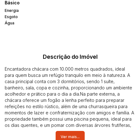
Básico
Energia
Esgoto
Água
Descrição do Imóvel
Encantadora chácara com 10.000 metros quadrados, ideal
para quem busca um refúgio tranquilo em meio à natureza. A
casa principal conta com 3 dormitórios, sendo 1 suíte,
banheiro, sala, copa e cozinha, proporcionando um ambiente
acolhedor e prático para o dia a dia.Na parte externa, a
chácara oferece um fogão a lenha perfeito para preparar
refeições no estilo rústico, além de uma churrasqueira para
momentos de lazer e confraternização com amigos e família. A
propriedade também possui uma piscina pequena, ideal para
os dias quentes, e um pomar com diversas árvores frutíferas,
além de pés de café, que tornam o ambiente ainda mais
Ver mais...
encantador. Para garantir a água de qualidade, a chácara