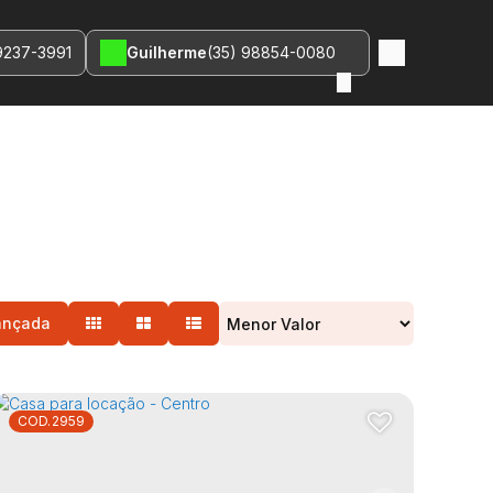
9237-3991
Guilherme
(35) 98854-0080
ançada
2959