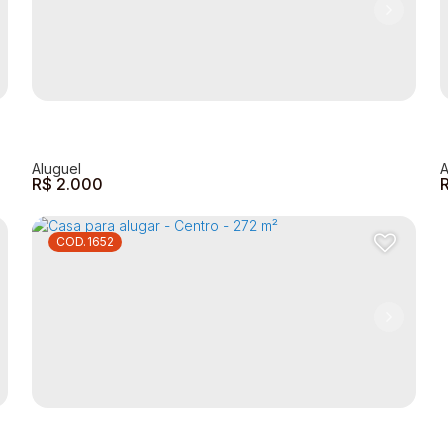
R$
2.000
1652
Casa com 5 quartos para Locação, Centro -
Andradas
Centro
,
Andradas
,
Minas Gerais
,
Brasil