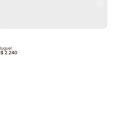
R$
2.240
Casa para locação - Centro
Centro
,
Andradas
,
Minas Gerais
,
Brasil