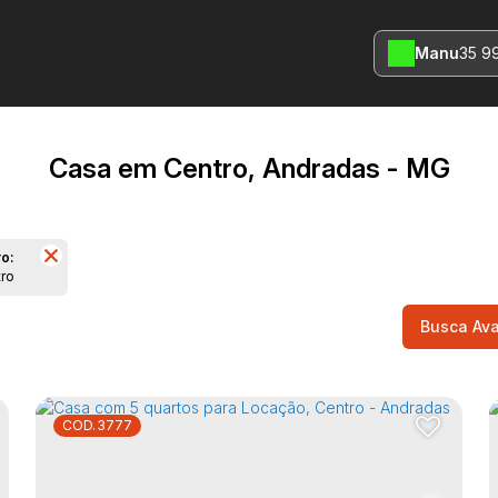
Manu
35 9
Casa em Centro, Andradas - MG
ro:
tro
Busca Av
3777