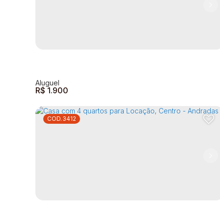
R$
1.900
3412
Casa com 3 dormitórios para alugar por R$
1.900,00/mês - Centro - Andradas/MG
Centro
,
Andradas
,
Minas Gerais
,
Brasil