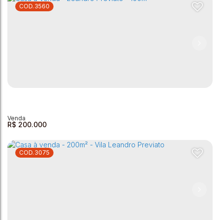
3560
Casa a venda - Vila São Joao - 125m²
Vila São João
,
Andradas
,
Minas Gerais
,
Brasil
1
1
1
125m²
2
100m²
R$
200.000
3075