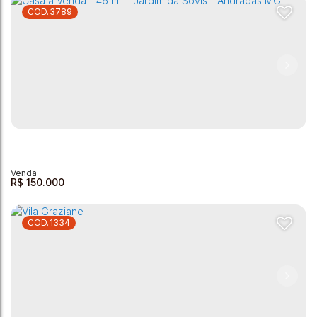
3789
Casa com 2 dormitórios à venda, 57 m² por R$ 110.000,00 -
Vila Betela - Andradas/MG
Vila Betela
,
Andradas
,
Minas Gerais
,
Brasil
2
1
1
113m²
2
57m²
R$
150.000
1334