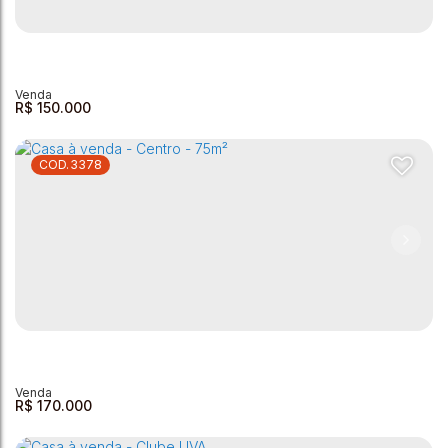
Casa à Venda - 46 m² - Jardim da Sóvis - Andradas MG
Jardim da Sóvis
,
Andradas
,
Minas Gerais
,
Brasil
2
1
1
46m²
160m²
R$
150.000
3378
Vila Graziane
Vila Graziani
,
Andradas
,
Minas Gerais
,
Brasil
2
1
1
75m²
44m²
R$
170.000