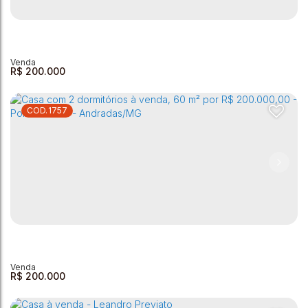
Casa à Venda - Leandro Previato - 100m²
Leandro Previato
,
Andradas
,
Minas Gerais
,
Brasil
1
1
1
1
80m²
100m²
R$
200.000
1757
Casa à venda - 200m² - Vila Leandro Previato
Vila Leandro Previato
,
Andradas
,
Minas Gerais
,
Brasil
3
1
1
200m²
60m²
R$
200.000