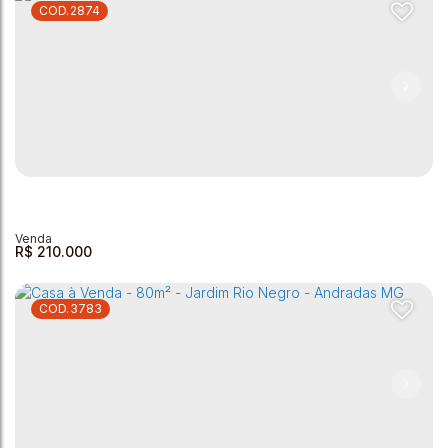
2874
Casa com 2 dormitórios à venda, 60 m² por R$ 200.000,00 -
Portal Do Sol - Andradas/MG
Portal do Sol
,
Andradas
,
Minas Gerais
,
Brasil
2
1
1
70m²
60m²
R$
210.000
3783