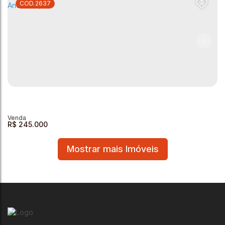
2637
Casa à Venda - Colina da Sóvis - 80m²
Colina da Sóvis
,
Andradas
,
Minas Gerais
,
Brasil
2
1
1
1
50m²
80m²
R$
245.000
Mostrar mais Imóveis