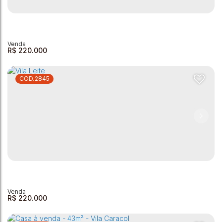
Casa à venda - Leandro Previato
Vila Leandro Previato
,
Andradas
,
Minas Gerais
,
Brasil
4
2
1
200m²
1
189m²
R$
220.000
2845
Casa à Venda - 80m² - Jardim Rio Negro - Andradas MG
Andradas
,
Minas Gerais
,
Brasil
2
1
1
1
79 ~ 80m²
R$
220.000