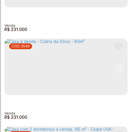
Casa à venda - 43m² - Vila Caracol
Vila Caracol
,
Andradas
,
Minas Gerais
,
Brasil
2
1
1
180m²
2
43m²
R$
231.000
3546
Casa à Venda - Colina da Sóvis
Colina da Sóvis
,
Andradas
,
Minas Gerais
,
Brasil
2
1
1
1
160m²
R$
231.000