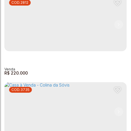
2812
Vila Leite
Vila Leite
,
Andradas
,
Minas Gerais
,
Brasil
3
1
2
197m²
3
59m²
R$
220.000
3735