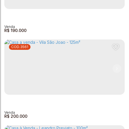
Casa à venda - Clube UVA
Clube Uva
,
Andradas
,
Minas Gerais
,
Brasil
2
1
1
300m²
2
R$
190.000
3561
Casa com 2 dormitórios à venda, 93 m² por R$ 190.000,00 -
Sete Setembro - Andradas/MG
Sete de Setembro
,
Andradas
,
Minas Gerais
,
Brasil
2
1
1
1
93m²
11m²
R$
200.000