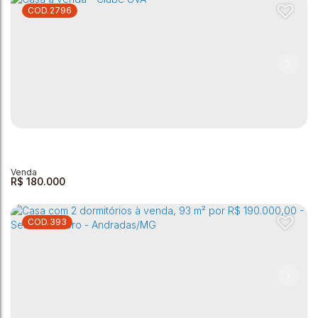
2796
Casa à venda - Centro - 75m²
Centro
,
Andradas
,
Minas Gerais
,
Brasil
2
1
1
41m²
75m²
R$
180.000
393