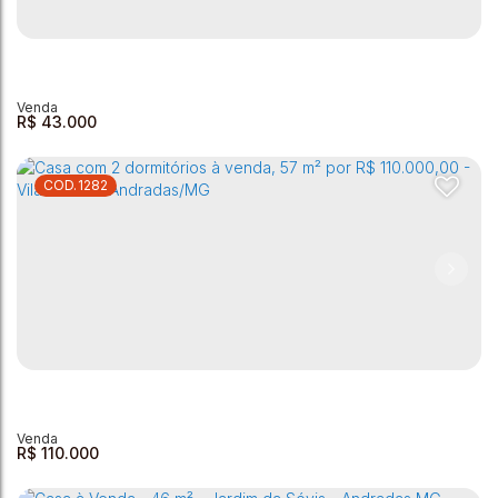
R$
43.000
1282
Casa à venda - Vila Leite - 78 m²
Vila Leite
,
Andradas
,
Minas Gerais
,
Brasil
1
1
1
79m²
27m²
R$
110.000