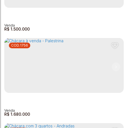
Chácara à Venda - Jardim da Sóvis
Jardim da Sóvis
,
Andradas
,
Minas Gerais
,
Brasil
3
3
1
19000m²
150m²
R$
1.500.000
1756
Chácara com 2 dormitórios à venda, 2293760 m² por R$
1.500.000,00 - Zona Rural - Andradas/MG
Zona Rural
,
Andradas
,
Minas Gerais
,
Brasil
2
1
1
2293760m²
2
R$
1.680.000