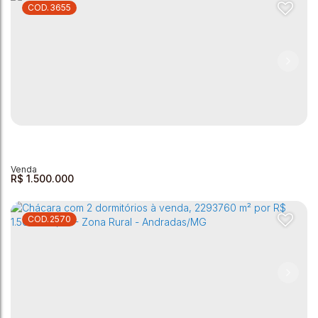
3655
Chácara com 3 dormitórios à venda, 5000 m² por R$
1.260.000,00 - Cambuí - Andradas/MG
Zona Rural
,
Andradas
,
Minas Gerais
,
Brasil
3
2
5000m²
6
190m²
R$
1.500.000
2570