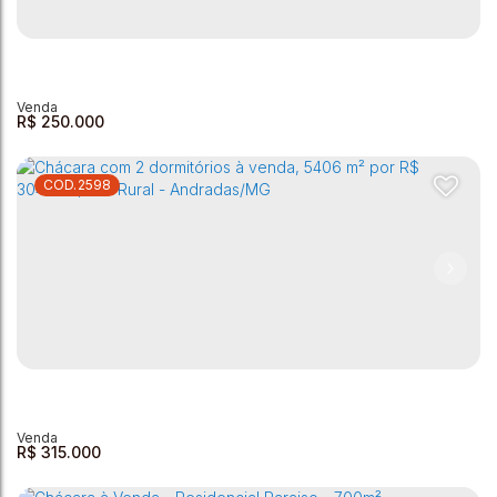
R$
250.000
2598
Chácara à venda, 1300 m² - Retirinho - Andradas/MG
Centro
,
Andradas
,
Minas Gerais
,
Brasil
2
1
1
1300m²
3
R$
315.000