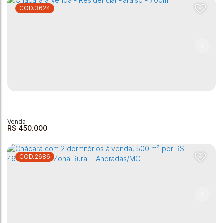
3624
Chácara com 2 dormitórios à venda, 5406 m² por R$
304.000,00 - Rural - Andradas/MG
Zona Rural
,
Andradas
,
Minas Gerais
,
Brasil
2
2
1
2
5407m²
1
90m²
R$
450.000
2686