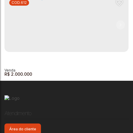
612
Chácara à venda - Palestrina
Palestrina
,
Andradas
,
Minas Gerais
,
Brasil
3
2
2
1
1500m²
2
302m²
R$
2.000.000
Atendimento
Área do cliente