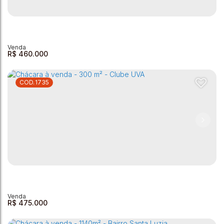
Chácara à Venda - Residencial Paraiso - 700m²
Residencial Paraíso
,
Andradas
,
Minas Gerais
,
Brasil
1
1
1
1
4
136 ~ 700m²
700m²
R$
460.000
1735
Chácara com 2 dormitórios à venda, 500 m² por R$
460.000,00 - Zona Rural - Andradas/MG
Zona Rural
,
Andradas
,
Minas Gerais
,
Brasil
2
2
1
500m²
1
150m²
R$
475.000