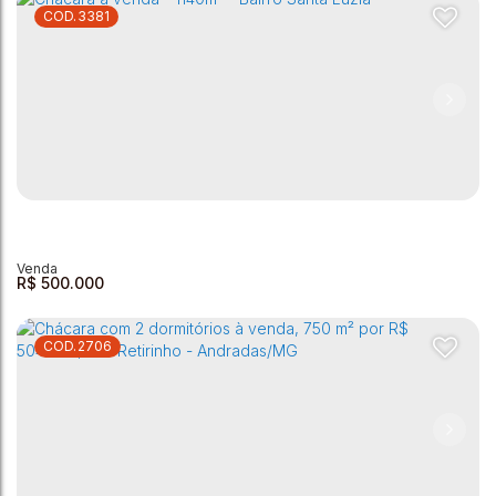
3381
Chácara à venda - 300 m² - Clube UVA
Clube Uva
,
Andradas
,
Minas Gerais
,
Brasil
3
1
1
1
300m²
1
R$
500.000
2706