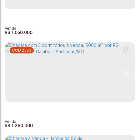
Vargem do Rigoni - 1200m²
Vargem do Rigoni
,
Andradas
,
Minas Gerais
,
Brasil
3
3
1
1
1200m²
10
443m²
R$
1.050.000
2323
Chácara com 4 dormitórios à venda, 11500 m² por R$
900.000,00 - Zona Rural - Andradas/MG
Zona Rural
,
Andradas
,
Minas Gerais
,
Brasil
4
3
1
3
11500m²
1
R$
1.260.000