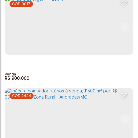
3017
Chácara com 3 dormitórios à venda, 10000 m² por R$
700.000,00 - Zona Rural - Andradas/MG
Zona Rural
,
Andradas
,
Minas Gerais
,
Brasil
3
1
1
1
10000m²
R$
900.000
2444