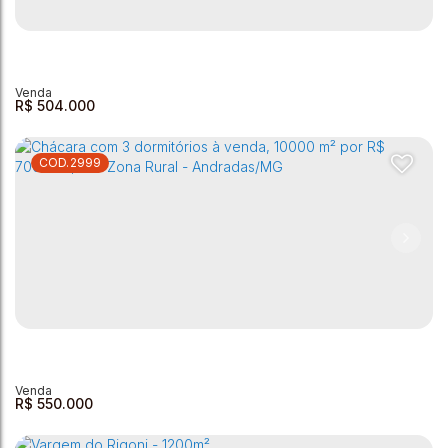
Chácara à venda - 1140m² - Bairro Santa Luzia
Bairro Santa Luzia
,
Andradas
,
Minas Gerais
,
Brasil
2
1
1
1
100m²
1140m²
R$
504.000
2999
Chácara com 2 dormitórios à venda, 750 m² por R$
504.000,00 - Retirinho - Andradas/MG
Retirinho
,
Andradas
,
Minas Gerais
,
Brasil
2
2
1
750m²
R$
550.000