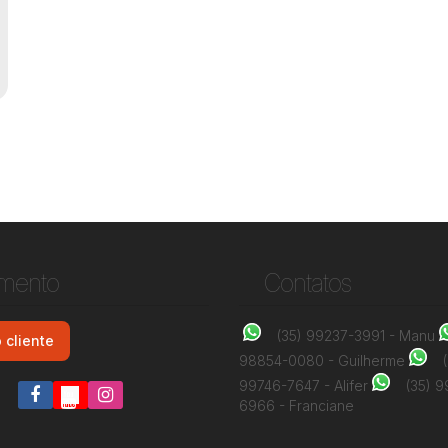
imento
Contatos
(35) 99237-3991 - Manu
 cliente
98854-0080 - Guilherme
99746-7647 - Alifer
(35) 
6966 - Franciane