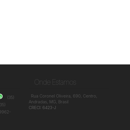
Onde Estamos
Rua Coronel Oliveira
,
690
,
Centro
,
(35)
Andradas
,
MG
,
Brasil
(35)
CRECI: 6423-J
99962-