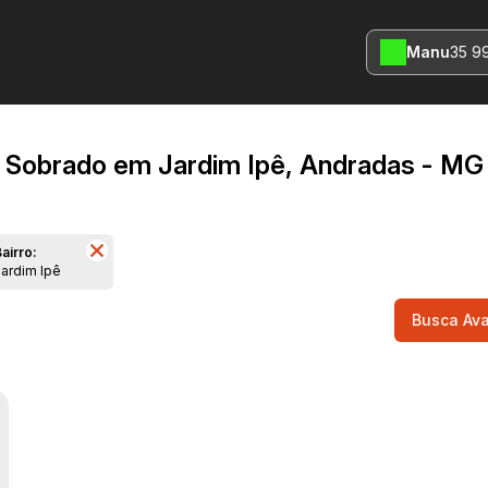
Manu
35 9
Sobrado em Jardim Ipê, Andradas - MG
airro:
Jardim Ipê
Busca Av