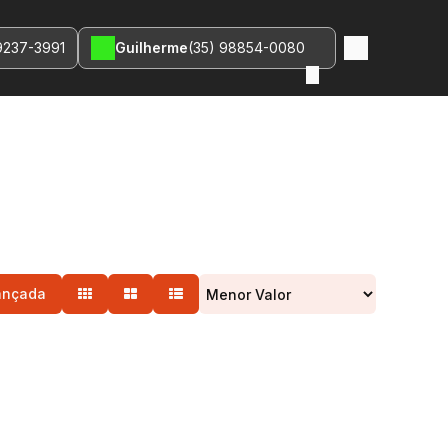
9237-3991
Guilherme
(35) 98854-0080
ançada