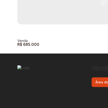
R$
685.000
Atend
Área do
Sobrado à venda - Jardim Ipê - 200m²
Jardim Ipê
,
Andradas
,
Minas Gerais
,
Brasil