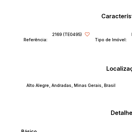
Caracterís
2169
(TE0495)
Referência:
Tipo de Imóvel:
Localiza
Alto Alegre
,
Andradas
,
Minas Gerais
,
Brasil
Detalhe
Básico