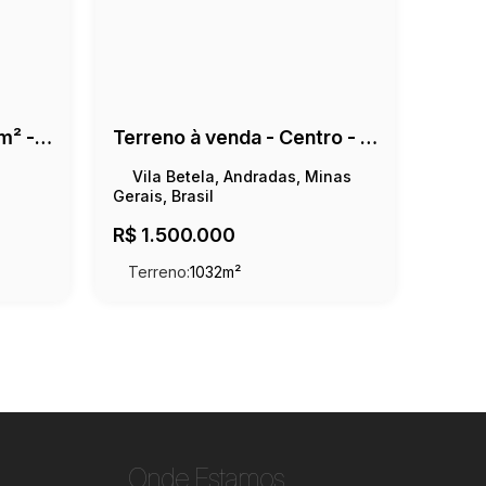
Terreno à venda - 650 m² - Centro
Terreno à venda - Centro - 1.032m²
Vila Betela, Andradas, Minas
Gerais, Brasil
R$
1.500.000
Terreno:
1032m²
Onde Estamos