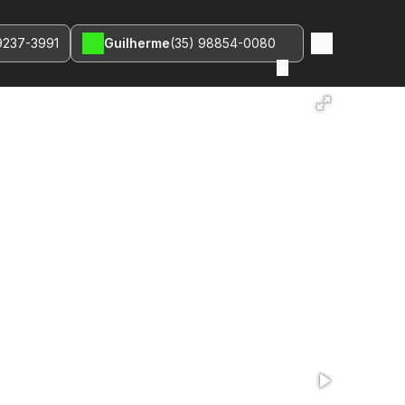
9237-3991
Guilherme
(35) 98854-0080