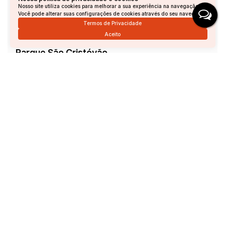
Nosso site utiliza cookies para melhorar a sua experiência na navegação.
Você pode alterar suas configurações de cookies através do seu navegador.
Termos de Privacidade
Aceito
Parque São Cristóvão
Parque São Cristóvão, Andradas, Minas Gerais, Brasil
R$
110.000
Total:
201m²