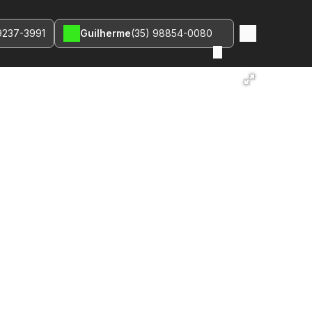
9237-3991
Guilherme
(35) 98854-0080