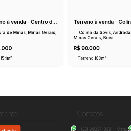
Terreno à venda - Centro de Ibitiúra de Minas/MG, 154 m²
iúra de Minas, Minas Gerais,
Colina da Sóvis, Andrada
Minas Gerais, Brasil
.000
R$
90.000
:
154m²
Terreno:
160m²
imento
Contatos
(35) 99237-3991 - Manu
 cliente