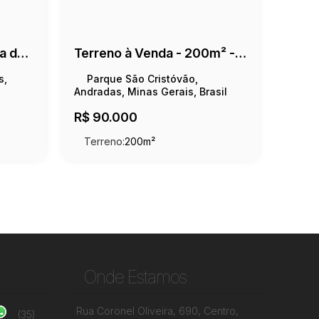
Terreno à venda - Colina da Sóvis - 160m²
Terreno à Venda - 200m² - Parque São Cristovão
s,
Parque São Cristóvão,
Andradas, Minas Gerais, Brasil
R$
90.000
Terreno:
200m²
Onde Estamos
Rua Coronel Oliveira
,
690
,
Centro
,
(35)