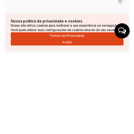
Nossa política de privacidade e cookies
Nosso site utiliza cookies para melhorar a sua experiência na navegação.
Você pode alterar suas configurações de cookies através do seu navegador.
Termos de Privacidade
Aceito
Terreno à venda - Jardim Itália - 313 m²
Jardim Itália, Andradas, Minas Gerais, Brasil
Consulte o Valor
Total:
313m²