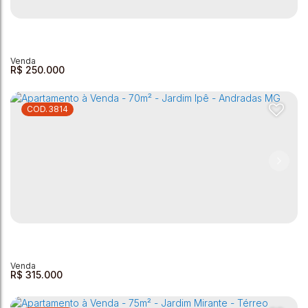
Apartamento com 3 dormitórios à venda, 79 m² - João
Teixeira Filho - Andradas/MG
Vila Mosconi
,
Andradas
,
Minas Gerais
,
Brasil
3
1
1
1
1
79m²
R$
250.000
3814
Apartamento à Venda - 57,42m² - Jardim Videiras
Jardim Videiras
,
Andradas
,
Minas Gerais
,
Brasil
2
1
1
1
57m²
R$
315.000