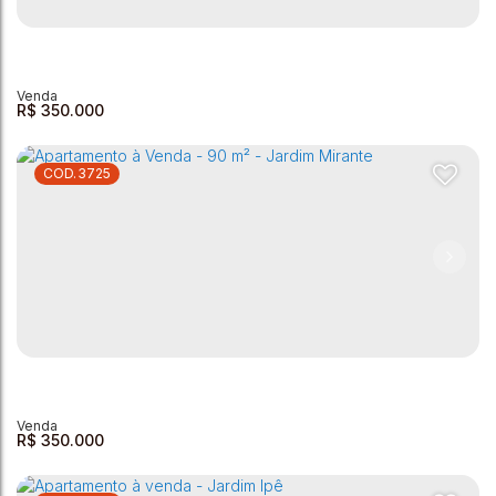
Apartamento à Venda - 75m² - Jardim Mirante - Térreo
Jardim Mirante
,
Andradas
,
Minas Gerais
,
Brasil
2
1
1
1
75m²
R$
350.000
3725
Apartamento à Venda - 90 m² - Jardim Mirante
Jardim Mirante
,
Andradas
,
Minas Gerais
,
Brasil
2
1
1
1
1
90m²
R$
350.000