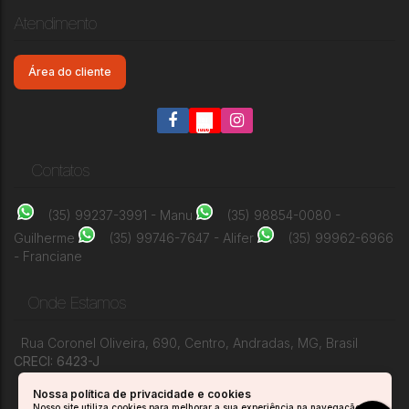
Apartamento à venda - Jardim Ipê
Atendimento
Jardim Ipê
,
Andradas
,
Minas Gerais
,
Brasil
3
1
1
1
1
70m²
Área do cliente
Contatos
(35) 99237-3991 - Manu
(35) 98854-0080 -
Guilherme
(35) 99746-7647 - Alifer
(35) 99962-6966
- Franciane
Onde Estamos
Rua Coronel Oliveira
,
690
,
Centro
,
Andradas
,
MG
,
Brasil
CRECI: 6423-J
Nossa política de privacidade e cookies
Nosso site utiliza cookies para melhorar a sua experiência na navegação.