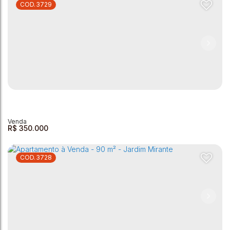
3729
Apartamento à Venda - 70m² - Jardim Ipê - Andradas MG
Jardim Ipê
,
Andradas
,
Minas Gerais
,
Brasil
3
1
1
1
1
70m²
R$
350.000
3728