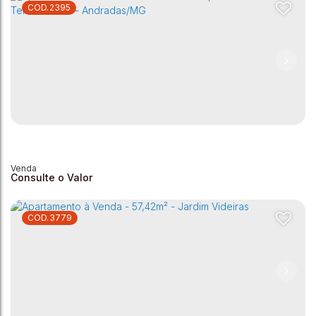
2395
Apartamento Á Venda - 64M² - Portal da Mantiqueira Dois
Andradas
,
Minas Gerais
,
Brasil
2
1
1
64m²
64m²
Consulte o Valor
3779