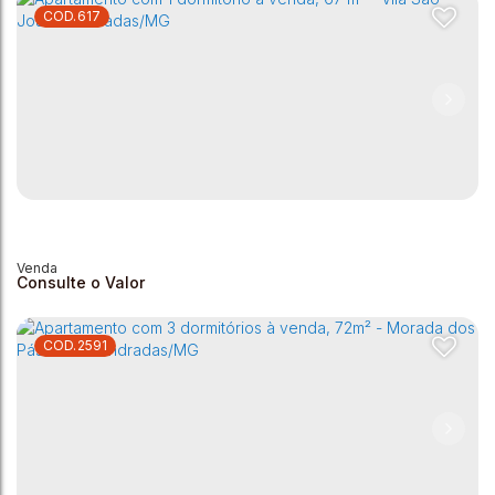
617
Apartamento para venda - Vila São João - Andradas/MG -
69m²
Vila São João
,
Andradas
,
Minas Gerais
,
Brasil
3
1
1
69m²
69m²
Consulte o Valor
2591