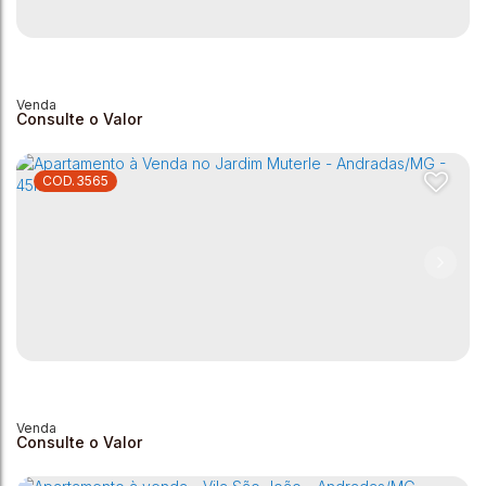
Consulte o Valor
3565
Apartamentos à venda - Essenza - Centro - Andradas/MG
Centro
,
Andradas
,
Minas Gerais
,
Brasil
2
2
1
2
1
83m²
Consulte o Valor