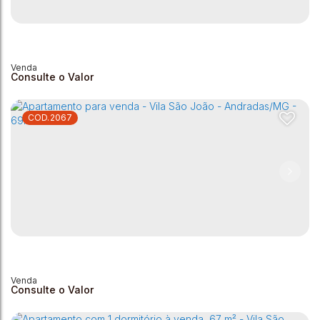
Apartamento à venda - Vila São João - Andradas/MG
Vila São João
,
Andradas
,
Minas Gerais
,
Brasil
2
1
1
65m²
Consulte o Valor
2067
Apartamento à venda no Jardim Muterle - Andradas/MG
Jardim Muterle
,
Andradas
,
Minas Gerais
,
Brasil
2
1
1
1
54m²
Consulte o Valor