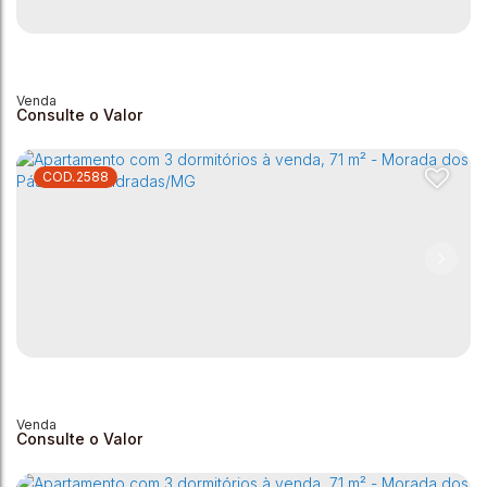
Apartamento com 1 dormitório à venda, 67 m² - Vila São
João - Andradas/MG
Vila São João
,
Andradas
,
Minas Gerais
,
Brasil
1
2
1
1
62m²
1
67m²
Consulte o Valor
2588
Apartamento com 3 dormitórios à venda, 72m² - Morada
dos Pássaros - Andradas/MG
Morada dos Pássaros
,
Andradas
,
Minas Gerais
,
Brasil
3
1
1
1
72m²
1
72m²
Consulte o Valor