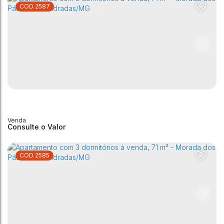
2587
Apartamento com 3 dormitórios à venda, 71 m² - Morada
dos Pássaros - Andradas/MG
Morada dos Pássaros
,
Andradas
,
Minas Gerais
,
Brasil
3
1
1
1
72m²
72m²
Consulte o Valor
2585