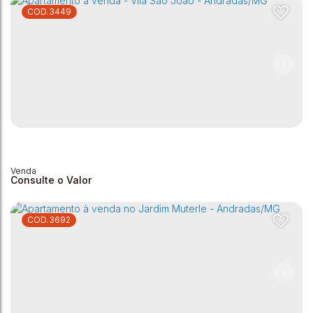
3449
Apartamento à Venda no Jardim Muterle - Andradas/MG -
45m²
Jardim Muterle
,
Andradas
,
Minas Gerais
,
Brasil
2
1
1
45m²
Consulte o Valor
3692