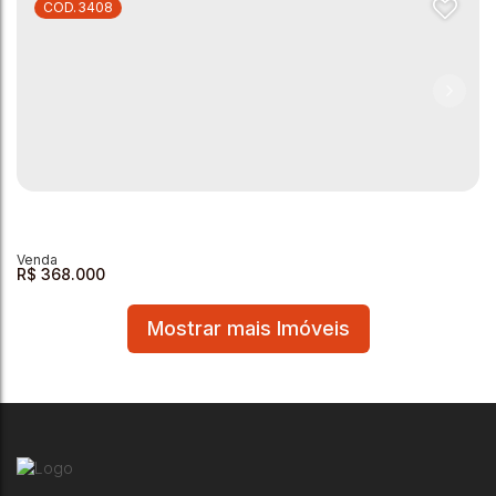
3408
Apartamento à Venda - 90 m² - Jardim Mirante
Jardim Mirante
,
Andradas
,
Minas Gerais
,
Brasil
2
1
1
1
1
90m²
R$
368.000
Mostrar mais Imóveis