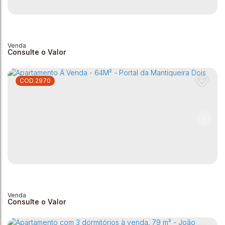
Apartamento com 3 dormitórios à venda, 71 m² - Morada
dos Pássaros - Andradas/MG
Morada dos Pássaros
,
Andradas
,
Minas Gerais
,
Brasil
3
1
1
1
72m²
72m²
Consulte o Valor
2970
Apartamento com 3 dormitórios à venda, 71 m² - Morada
dos Pássaros - Andradas/MG
Morada dos Pássaros
,
Andradas
,
Minas Gerais
,
Brasil
3
1
1
1
72m²
72m²
Consulte o Valor