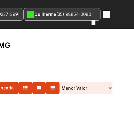
9237-3991
Guilherme
(35) 98854-0080
 MG
ançada