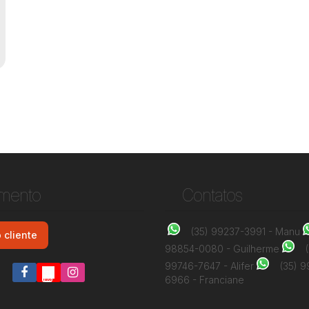
imento
Contatos
(35) 99237-3991 - Manu
 cliente
98854-0080 - Guilherme
99746-7647 - Alifer
(35) 
6966 - Franciane