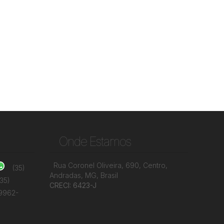
Onde Estamos
Rua Coronel Oliveira
,
690
,
Centro
,
(35)
Andradas
,
MG
,
Brasil
(35)
CRECI: 6423-J
99962-