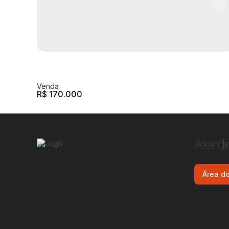
R$
170.000
Atend
Área do
Terreno à Venda - 300m² - Portal do Sol
Portal do Sol
,
Andradas
,
Minas Gerais
,
Brasil