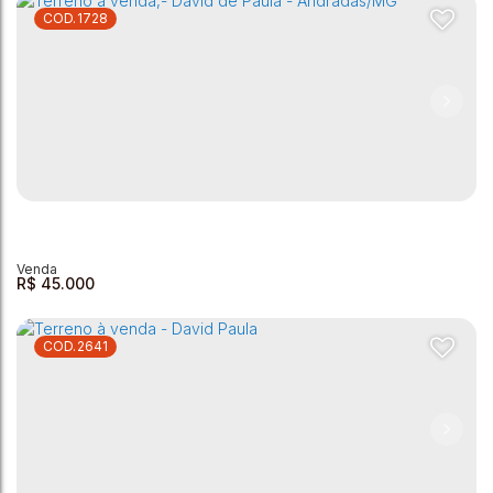
1728
Terreno à Venda - David Paula 160M²
David de Paula
,
Andradas
,
Minas Gerais
,
Brasil
160m²
R$
45.000
2641