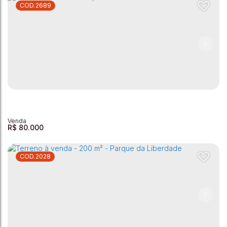
2689
Terreno à venda, 200 m² por R$ 80.000,00 - Jardim
Veredas da Serra - Andradas/MG
Veredas da Serra
,
Andradas
,
Minas Gerais
,
Brasil
200m²
R$
80.000
2028