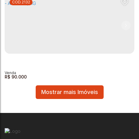
2132
Terreno à venda - Colina da Sóvis - 160m²
Colina da Sóvis
,
Andradas
,
Minas Gerais
,
Brasil
160m²
R$
90.000
Mostrar mais Imóveis