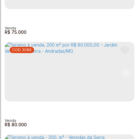
Lote/Terreno, Jardim Panorama - Andradas
Jardim Panorama
,
Andradas
,
Minas Gerais
,
Brasil
338m²
R$
75.000
3086
Terreno à venda - 200m² - David de Paula
David de Paula
,
Andradas
,
Minas Gerais
,
Brasil
201m²
R$
80.000