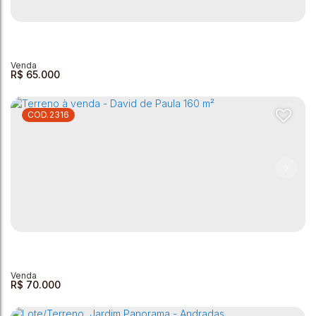
Terreno à Venda - David de Paula - 168m²
David de Paula
,
Andradas
,
Minas Gerais
,
Brasil
168m²
R$
65.000
2316
Terreno à venda, 160 m² por R$ 65.000,00 - David de Paula
- Andradas/MG
David de Paula
,
Andradas
,
Minas Gerais
,
Brasil
160m²
R$
70.000