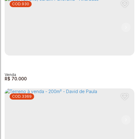
930
Terreno à venda - David de Paula 160 m²
David de Paula
,
Andradas
,
Minas Gerais
,
Brasil
160m²
R$
70.000
3369