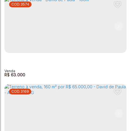
3574
Terreno à venda - David de Paula - Andradas/MG
David de Paula
,
Andradas
,
Minas Gerais
,
Brasil
160m²
R$
63.000
3169