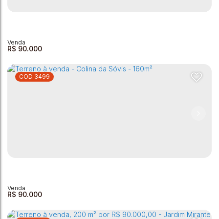
Terreno à venda, 300 m² por R$ 89.250,00 - Clube UVA -
Andradas/MG
Clube Uva
,
Andradas
,
Minas Gerais
,
Brasil
300m²
R$
90.000
3499
Terreno à Venda - 200m² - Parque São Cristovão
Parque São Cristóvão
,
Andradas
,
Minas Gerais
,
Brasil
200m²
R$
90.000