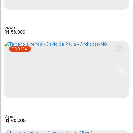
Terreno à venda,- David de Paula - Andradas/MG
David de Paula
,
Andradas
,
Minas Gerais
,
Brasil
210m²
R$
58.000
1341
Terreno à venda - David Paula
David de Paula
,
Andradas
,
Minas Gerais
,
Brasil
160m²
R$
60.000