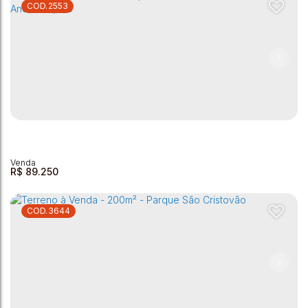
2553
Terreno à venda - Jardim Primavera
Jardim Primavera
,
Andradas
,
Minas Gerais
,
Brasil
145m²
R$
89.250
3644