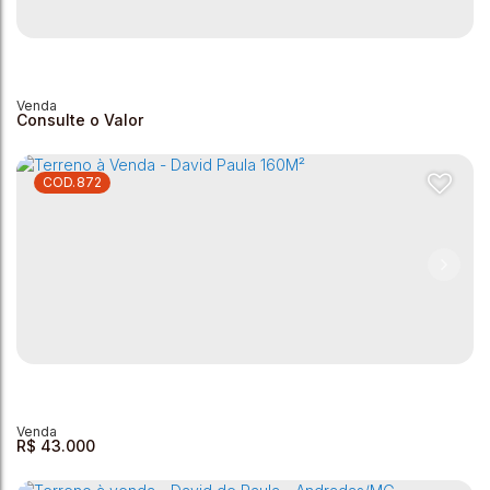
Consulte o Valor
872
Terreno à Venda - 296,24 m² - Alto Bela Vista
Jardim Alto da Bela Vista
,
Andradas
,
Minas Gerais
,
Brasil
296m²
296m²
R$
43.000