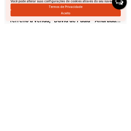
Você pode alterar suas configurações de cookies através do seu navegador.
Termos de Privacidade
Aceito
Terreno à venda,- David de Paula - Andradas/MG
David de Paula, Andradas, Minas Gerais, Brasil
R$
45.000
Total:
210m²