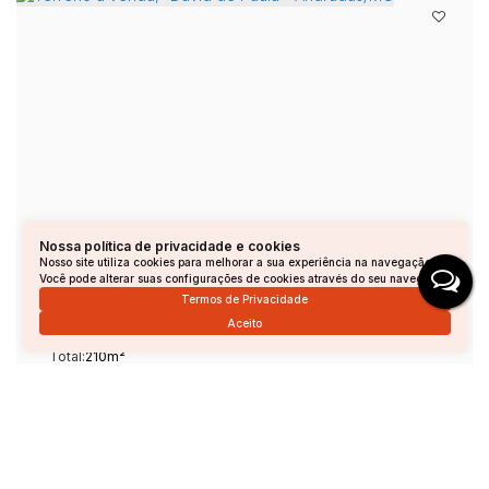
Terreno à venda,- David de Paula - Andradas/MG
Nossa política de privacidade e cookies
Nosso site utiliza cookies para melhorar a sua experiência na navegação.
Você pode alterar suas configurações de cookies através do seu navegador.
David de Paula, Andradas, Minas Gerais, Brasil
Termos de Privacidade
R$
45.000
Aceito
Total:
210m²