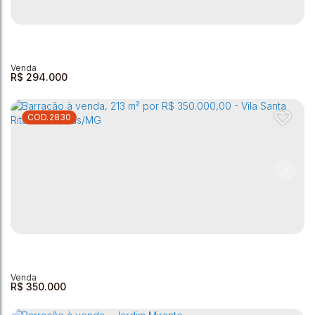
R$
294.000
2830
Barracão à venda - 99 m² - Jardim Alvorada
Jardim Alvorada
,
Andradas
,
Minas Gerais
,
Brasil
2
150m²
99m²
R$
350.000