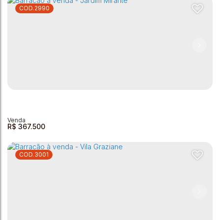
2990
Barracão à venda, 213 m² por R$ 350.000,00 - Vila Santa
Rita - Andradas/MG
Vila Santa Rita
,
Andradas
,
Minas Gerais
,
Brasil
2
1
250m²
20
213m²
R$
367.500
3001