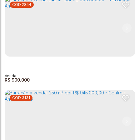
2854
Imovel á venda - 300m² - Vila Mosconi
Centro
,
Andradas
,
Minas Gerais
,
Brasil
2
1
300m²
1
238m²
R$
900.000
3131