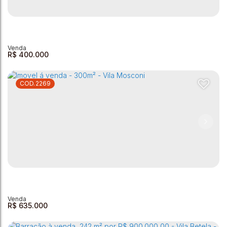
Barracão à venda - Jardim Mirante
Jardim Mirante
,
Andradas
,
Minas Gerais
,
Brasil
1
210m²
166m²
R$
400.000
2269
Barracão à venda - Vila Graziane
Vila Graziani
,
Andradas
,
Minas Gerais
,
Brasil
300m²
117m²
R$
635.000