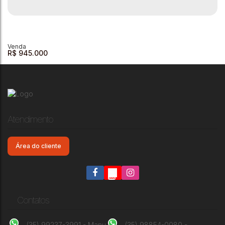
Barracão à venda, 242 m² por R$ 900.000,00 - Vila Betela -
Andradas/MG
Vila Betela
,
Andradas
,
Minas Gerais
,
Brasil
3
511m²
243m²
R$
945.000
Atendimento
Área do cliente
Barracão à venda, 250 m² por R$ 945.000,00 - Centro -
Andradas/MG
Centro
,
Andradas
,
Minas Gerais
,
Brasil
1
250m²
250m²
Contatos
(35) 99237-3991 - Manu
(35) 98854-0080 -