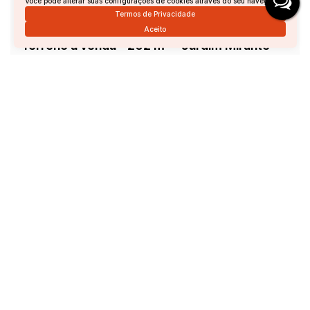
Você pode alterar suas configurações de cookies através do seu navegador.
Termos de Privacidade
Aceito
Terreno à venda - 202 m² - Jardim Mirante
Jardim Mirante, Andradas, Minas Gerais, Brasil
R$
100.000
Total:
202m²