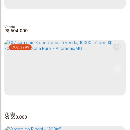
Chácara à venda - 1140m² - Bairro Santa Luzia
Bairro Santa Luzia
,
Andradas
,
Minas Gerais
,
Brasil
2
1
1
1
100m²
1140m²
R$
504.000
2999
Chácara com 2 dormitórios à venda, 750 m² por R$
504.000,00 - Retirinho - Andradas/MG
Retirinho
,
Andradas
,
Minas Gerais
,
Brasil
2
2
1
750m²
R$
550.000