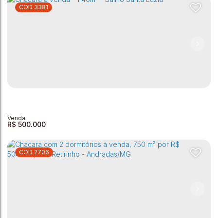
3381
Chácara à venda - 300 m² - Clube UVA
Clube Uva
,
Andradas
,
Minas Gerais
,
Brasil
3
1
1
1
300m²
1
R$
500.000
2706