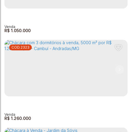
Vargem do Rigoni - 1200m²
Vargem do Rigoni
,
Andradas
,
Minas Gerais
,
Brasil
3
3
1
1
1200m²
10
443m²
R$
1.050.000
2323
Chácara com 4 dormitórios à venda, 11500 m² por R$
900.000,00 - Zona Rural - Andradas/MG
Zona Rural
,
Andradas
,
Minas Gerais
,
Brasil
4
3
1
3
11500m²
1
R$
1.260.000