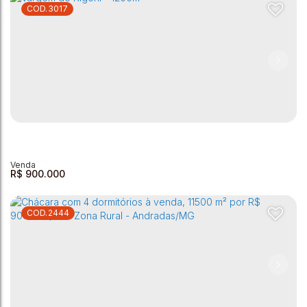
3017
Chácara com 3 dormitórios à venda, 10000 m² por R$
700.000,00 - Zona Rural - Andradas/MG
Zona Rural
,
Andradas
,
Minas Gerais
,
Brasil
3
1
1
1
10000m²
R$
900.000
2444