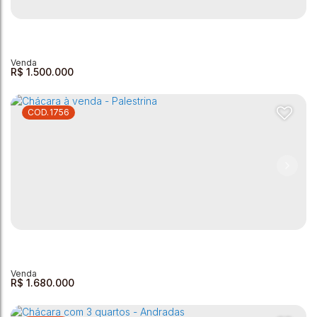
Chácara à Venda - Jardim da Sóvis
Jardim da Sóvis
,
Andradas
,
Minas Gerais
,
Brasil
3
3
1
19000m²
150m²
R$
1.500.000
1756
Chácara com 2 dormitórios à venda, 2293760 m² por R$
1.500.000,00 - Zona Rural - Andradas/MG
Zona Rural
,
Andradas
,
Minas Gerais
,
Brasil
2
1
1
2293760m²
2
R$
1.680.000