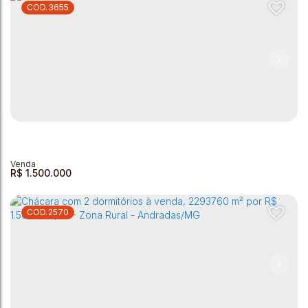
3655
Chácara com 3 dormitórios à venda, 5000 m² por R$
1.260.000,00 - Cambuí - Andradas/MG
Zona Rural
,
Andradas
,
Minas Gerais
,
Brasil
3
2
5000m²
6
190m²
R$
1.500.000
2570