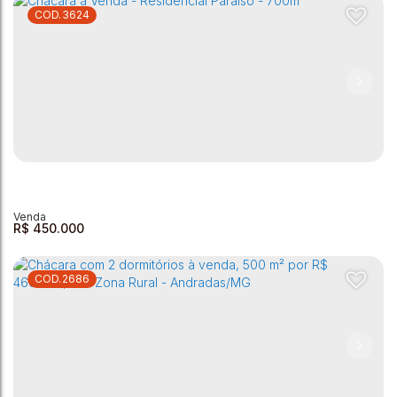
3624
Chácara com 2 dormitórios à venda, 5406 m² por R$
304.000,00 - Rural - Andradas/MG
Zona Rural
,
Andradas
,
Minas Gerais
,
Brasil
2
2
1
2
5407m²
1
90m²
R$
450.000
2686