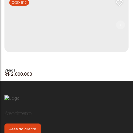
612
Chácara à venda - Palestrina
Palestrina
,
Andradas
,
Minas Gerais
,
Brasil
3
2
2
1
1500m²
2
302m²
R$
2.000.000
Atendimento
Área do cliente