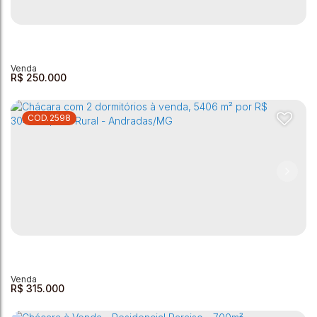
R$
250.000
2598
Chácara à venda, 1300 m² - Retirinho - Andradas/MG
Centro
,
Andradas
,
Minas Gerais
,
Brasil
2
1
1
1300m²
3
R$
315.000