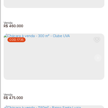
Chácara à Venda - Residencial Paraiso - 700m²
Residencial Paraíso
,
Andradas
,
Minas Gerais
,
Brasil
1
1
1
1
4
136 ~ 700m²
700m²
R$
460.000
1735
Chácara com 2 dormitórios à venda, 500 m² por R$
460.000,00 - Zona Rural - Andradas/MG
Zona Rural
,
Andradas
,
Minas Gerais
,
Brasil
2
2
1
500m²
1
150m²
R$
475.000